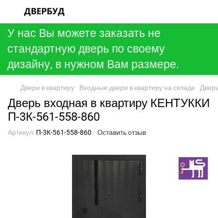
У нас Вы можете заказать не
стандартную дверь по своему
дизайну, в нужном Вам размере.
Двери в квартиру
Входные двери в квартиру на складе
Дверь
Дверь входная в квартиру КЕНТУККИ
П-3К-561-558-860
Артикул:
П-3К-561-558-860
Оставить отзыв