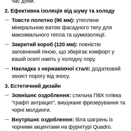
час доби.
2. Ефективна ізоляція від шуму та холоду
Товсте полотно (96 мм):
утеплене
мінеральною ватою фасадного типу для
максимального тепла та шумоізоляції.
Закритий короб (120 мм):
повністю
заповнений піною, що зберігає комфорт у
вашій оселі навіть у холодну пору.
Накладка з нержавіючої сталі:
додатковий
захист порогу від зносу.
3. Естетичний дизайн
Зовнішнє оздоблення:
стильна ПВХ плівка
"графіт антрацит", вишукане фрезерування та
чорні молдинги.
Внутрішнє оздоблення:
біла шагрень із
чорними акцентами на фурнітурі Quadro.