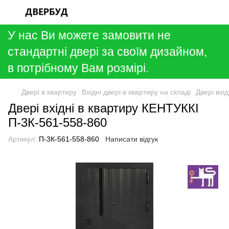
У нас Ви можете замовити не
стандартні двері за своїм дизайном,
в потрібному Вам розмірі.
Двері в квартиру
Вхідні двері в квартиру на складі
Двері вхі
Двері вхідні в квартиру КЕНТУККІ
П-3К-561-558-860
Артикул:
П-3К-561-558-860
Написати відгук