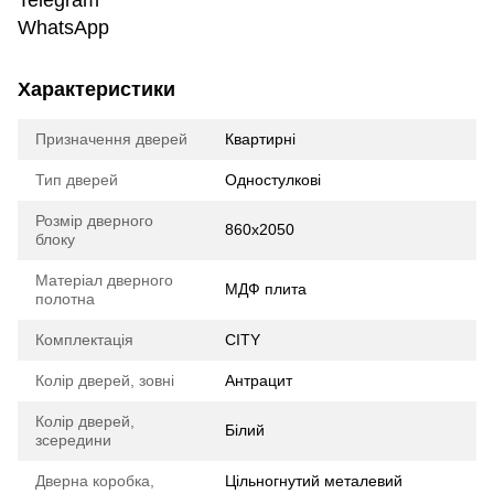
Telegram
WhatsApp
Характеристики
Призначення дверей
Квартирні
Тип дверей
Одностулкові
Розмір дверного
860х2050
блоку
Матеріал дверного
МДФ плита
полотна
Комплектація
CITY
Колір дверей, зовні
Антрацит
Колір дверей,
Білий
зсередини
Дверна коробка,
Цільногнутий металевий