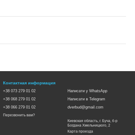
Контактная информация
+38 073 279 01 02
Написати у WhatsApp
+38 068 279 01 02
Написати в Telegram
+38 066 279 01 02
dverbud@gmail.com
Перезвонить вам?
Киевская область, г. Буча, б-р
Богдана Хмельницкого, 2
Карта проезда