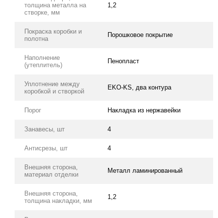
толщина металла на
1,2
створке, мм
Покраска коробки и
Порошковое покрытие
полотна
Наполнение
Пенопласт
(утеплитель)
Уплотнение между
EKO-KS, два контура
коробкой и створкой
Порог
Накладка из нержавейки
Занавесы, шт
4
Антисрезы, шт
4
Внешняя сторона,
Металл ламинированный
материал отделки
Внешняя сторона,
1,2
толщина накладки, мм