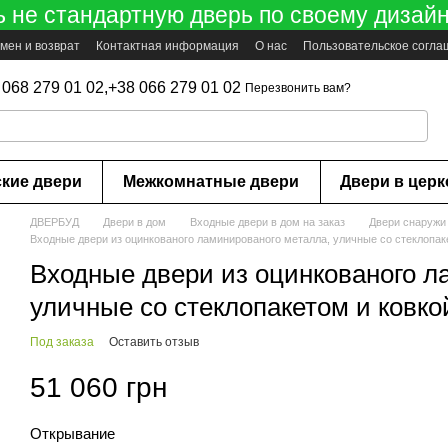
ь не стандартную дверь по своему дизайн
мен и возврат
Контактная информация
О нас
Пользовательское согл
 068 279 01 02,
+38 066 279 01 02
Перезвонить вам?
ские двери
Межкомнатные двери
Двери в цер
ДВЕРБУД
Двери в дом
Входные двери в дом на заказ
Двери снаружи
Входные двери из оцинкованого ламинированого металла, уличные со стеклопак
Входные двери из оцинкованого л
уличные со стеклопакетом и ковко
Под заказа
Оставить отзыв
51 060 грн
Открывание