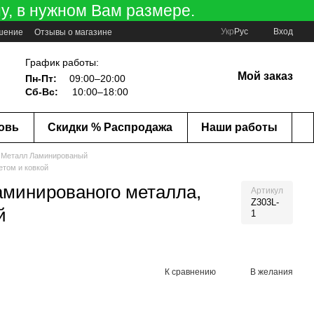
у, в нужном Вам размере.
Укр
Рус
Вход
ашение
Отзывы о магазине
График работы:
Мой заказ
Пн-Пт:
09:00–20:00
Сб-Вс:
10:00–18:00
ковь
Скидки % Распродажа
Наши работы
 Металл Ламинированый
етом и ковкой
аминированого металла,
Артикул
Z303L-
й
1
К сравнению
В желания