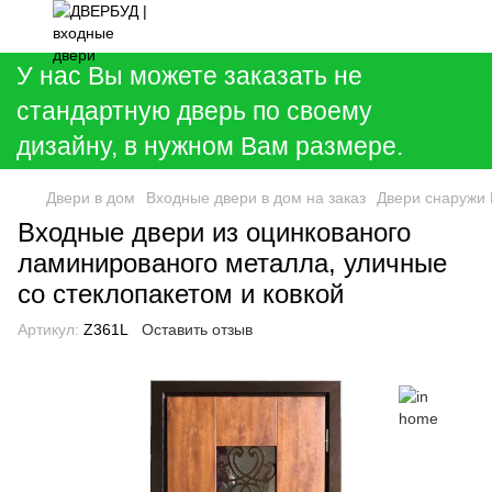
У нас Вы можете заказать не
стандартную дверь по своему
дизайну, в нужном Вам размере.
Двери в дом
Входные двери в дом на заказ
Двери снаружи
Входные двери из оцинкованого
ламинированого металла, уличные
со стеклопакетом и ковкой
Артикул:
Z361L
Оставить отзыв