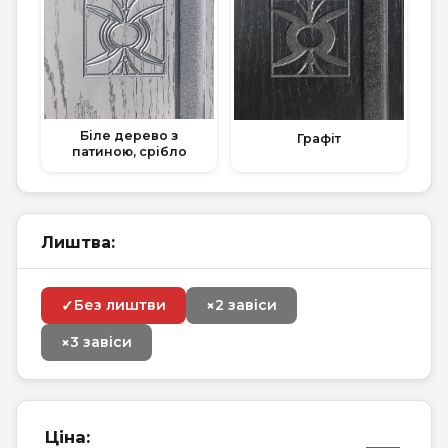
Біле дерево з
Графіт
патиною, срібло
Лиштва:
✓
×
Без лиштви
2 завіси
×
3 завіси
—
Ціна: