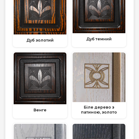
Дуб темний
Дуб золотий
Біле дерево з
Венге
патиною, золото