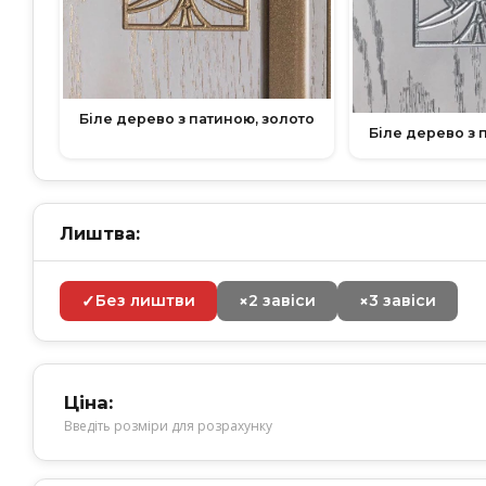
Біле дерево з патиною, золото
Біле дерево з 
Лиштва:
✓
×
×
Без лиштви
2 завіси
3 завіси
Ціна:
Введіть розміри для розрахунку