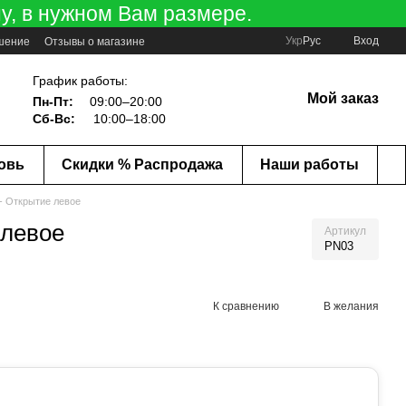
у, в нужном Вам размере.
Укр
Рус
Вход
ашение
Отзывы о магазине
График работы:
Мой заказ
Пн-Пт:
09:00–20:00
Сб-Вс:
10:00–18:00
ковь
Скидки % Распродажа
Наши работы
- Открытие левое
 левое
Артикул
PN03
К сравнению
В желания