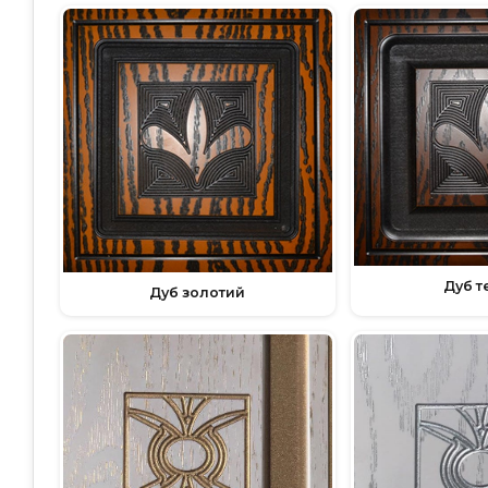
Дуб т
Дуб золотий