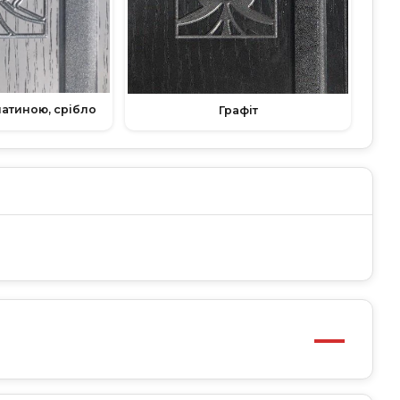
патиною, срібло
Графіт
—