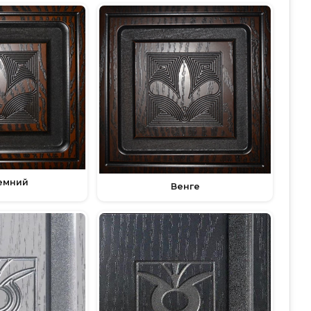
емний
Венге