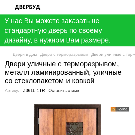
У нас Вы можете заказать не
стандартную дверь по своему
дизайну, в нужном Вам размере.
Двери в дом
Двери с терморазрывом
Двери уличные с тер
Двери уличные с терморазрывом,
металл ламинированный, уличные
со стеклопакетом и ковкой
Артикул:
Z361L-1TR
Оставить отзыв