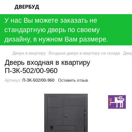
У нас Вы можете заказать не
стандартную дверь по своему
дизайну, в нужном Вам размере.
Двери в квартиру
Входные двери в квартиру на складе
Двер
Дверь входная в квартиру
П-3К-502/00-960
Артикул:
П-3К-502/00-960
Оставить отзыв