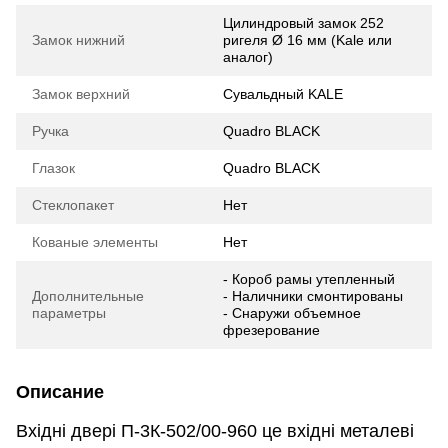
Цилиндровый замок 252
Замок нижний
ригеля Ø 16 мм (Kale или
аналог)
Замок верхний
Сувальдный KALE
Ручка
Quadro BLACK
Глазок
Quadro BLACK
Стеклопакет
Нет
Кованые элементы
Нет
- Короб рамы утепленный
Дополнительные
- Наличники смонтированы
параметры
- Снаружи объемное
фрезерование
Описание
Вхідні двері П-3К-502/00-960 це вхідні металеві