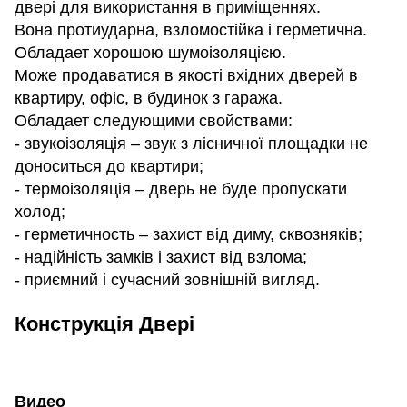
двері для використання в приміщеннях.
Вона протиударна, взломостійка і герметична.
Обладает хорошою шумоізоляцією.
Може продаватися в якості вхідних дверей в
квартиру, офіс, в будинок з гаража.
Обладает следующими свойствами:
- звукоізоляція – звук з лісничної площадки не
доноситься до квартири;
- термоізоляція – дверь не буде пропускати
холод;
- герметичность – захист від диму, сквозняків;
- надійність замків і захист від взлома;
- приємний і сучасний зовнішній вигляд.
Конструкція Двері
Видео