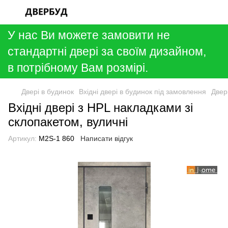
У нас Ви можете замовити не
стандартні двері за своїм дизайном,
в потрібному Вам розмірі.
Двері в будинок
Вхідні двері в будинок під замовлення
Двер
Вхідні двері з HPL накладками зі
склопакетом, вуличні
Артикул:
М2S-1 860
Написати відгук