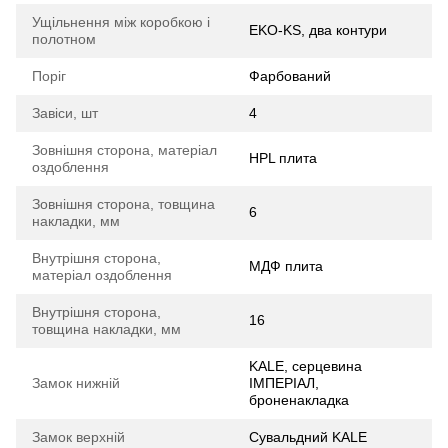
Ущільнення між коробкою і
EKO-KS, два контури
полотном
Поріг
Фарбований
Завіси, шт
4
Зовнішня сторона, матеріал
HPL плита
оздоблення
Зовнішня сторона, товщина
6
накладки, мм
Внутрішня сторона,
МДФ плита
матеріал оздоблення
Внутрішня сторона,
16
товщина накладки, мм
KALE, серцевина
Замок нижній
ІМПЕРІАЛ,
броненакладка
Замок верхній
Сувальдний KALE