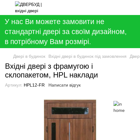
У нас Ви можете замовити не
стандартні двері за своїм дизайном,
в потрібному Вам розмірі.
Двері в будинок
Вхідні двері в будинок під замовлення
Двер
Вхідні двері з фрамугою і
склопакетом, HPL наклади
Артикул:
HPL12-FR
Написати відгук