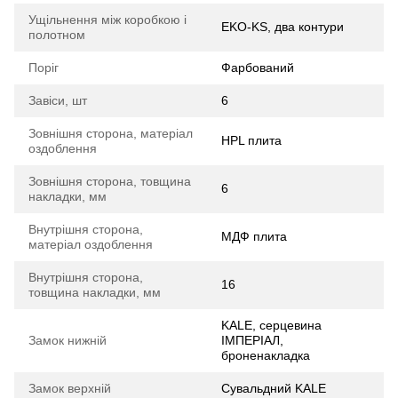
Ущільнення між коробкою і
EKO-KS, два контури
полотном
Поріг
Фарбований
Завіси, шт
6
Зовнішня сторона, матеріал
HPL плита
оздоблення
Зовнішня сторона, товщина
6
накладки, мм
Внутрішня сторона,
МДФ плита
матеріал оздоблення
Внутрішня сторона,
16
товщина накладки, мм
KALE, серцевина
Замок нижній
ІМПЕРІАЛ,
броненакладка
Замок верхній
Сувальдний KALE