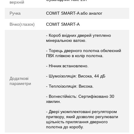
верхній
Ручка
COMIT SMART-A або аналог
Вічко(глазок)
COMIT SMART-A
- Короб вхідних дверей утеплено
мінеральною ватою.
- Торець дверного полотна обклеєний
ПВХ плівкою в колір полотна.
- Нічник встановлено.
- Шумоізоляція: Висока, 44 дБ
Додаткові
параметри
- Теплоізоляція: Висока.
- Вогнестійкість: Сертифіковано 30
хвилин.
- Двері укомплектовані регулятором
притвору, який дозволяє регулювати
щільність прилягання дверного
полотна до коробу.