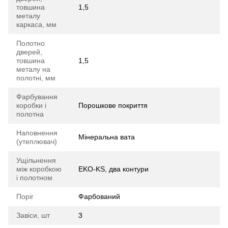
товшина
1,5
металу
каркаса, мм
Полотно
дверей,
товшина
1,5
металу на
полотні, мм
Фарбування
коробки і
Порошкове покриття
полотна
Наповнення
Мінеральна вата
(утеплювач)
Ущільнення
між коробкою
EKO-KS, два контури
і полотном
Поріг
Фарбований
Завіси, шт
3