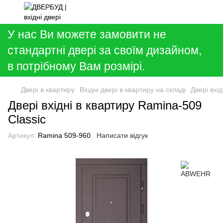
У нас Ви можете замовити не
стандартні двері за своїм дизайном,
в потрібному Вам розмірі.
Двері в квартиру
Вхідні двері в квартиру на складі
Двері вхі
Двері вхідні в квартиру Ramina-509
Classic
Артикул:
Ramina 509-960
Написати відгук