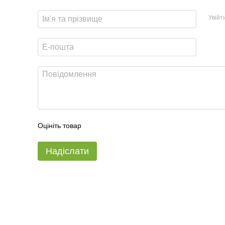
Увійт
Оцініть товар
Надіслати