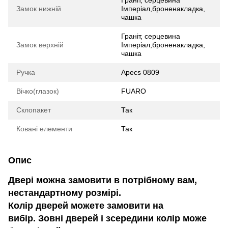
Граніт, серцевина
Замок нижній
Імперіал,броненакладка,
чашка
Граніт, серцевина
Замок верхній
Імперіал,броненакладка,
чашка
Ручка
Apecs 0809
Вічко(глазок)
FUARO
Склопакет
Так
Ковані елементи
Так
Опис
Двері можна замовити в потрібному вам,
нестандартному розмірі.
Колір дверей можете замовити на
вибір. Зовні дверей і зсередини колір може