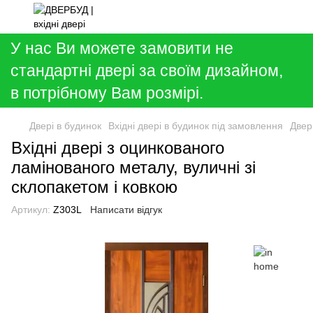
У нас Ви можете замовити не
стандартні двері за своїм дизайном,
в потрібному Вам розмірі.
Двері в будинок
Вхідні двері в будинок під замовлення
Двер
Вхідні двері з оцинкованого
ламінованого металу, вуличні зі
склопакетом і ковкою
Артикул:
Z303L
Написати відгук