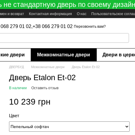
ь не стандартную дверь по своему дизайн
мен и возврат
Контактная информация
О нас
Пользовательское согл
 068 279 01 02,
+38 066 279 01 02
Перезвонить вам?
ские двери
Межкомнатные двери
Двери в цер
ДВЕРБУД
Межкомнатные двери
Дверь Etalon Et-02
Дверь Etalon Et-02
В наличии
Оставить отзыв
10 239 грн
Цвет