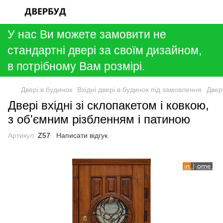
У нас Ви можете замовити не
стандартні двері за своїм дизайном,
в потрібному Вам розмірі.
Двері в будинок
Вхідні двері в будинок під замовлення
Двер
Двері вхідні зі склопакетом і ковкою,
з об'ємним різбленням і патиною
Артикул:
Z57
Написати відгук