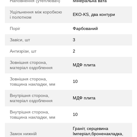
Наповнення (утеплювач)
Мінеральна вата
Ущільнення між коробкою
EKO-KS, два контури
і полотном
Поріг
Фарбований
Завіси, шт
3
Антизрізи, шт
2
Зовнішня сторона,
МДФ плита
матеріал оздоблення
Зовнішня сторона,
10
товщина накладки, мм
Внутрішня сторона,
МДФ плита
матеріал оздоблення
Внутрішня сторона,
10
товщина накладки, мм
Граніт, серцевина
Замок нижній
Імперіал,броненакладка,