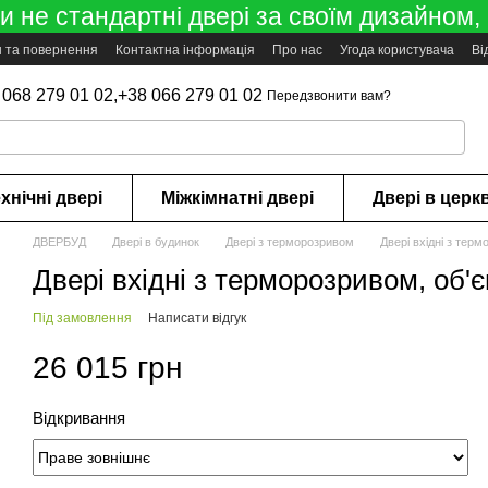
 не стандартні двері за своїм дизайном, 
н та повернення
Контактна інформація
Про нас
Угода користувача
Ві
 068 279 01 02,
+38 066 279 01 02
Передзвонити вам?
хнічні двері
Міжкімнатні двері
Двері в церк
ДВЕРБУД
Двері в будинок
Двері з терморозривом
Двері вхідні з тер
Двері вхідні з терморозривом, об'
Під замовлення
Написати відгук
26 015 грн
Відкривання