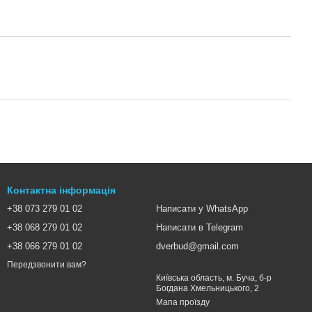
Контактна інформація
+38 073 279 01 02
Написати у WhatsApp
+38 068 279 01 02
Написати в Telegram
+38 066 279 01 02
dverbud@gmail.com
Передзвонити вам?
Київська область, м. Буча, б-р
Богдана Хмельницького, 2
Мапа проїзду