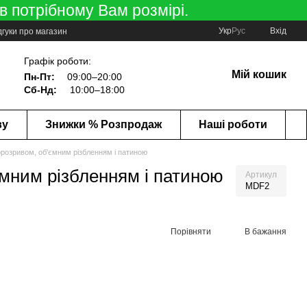
в потрібному Вам розмірі.
Укр
Рус
Вхід
дгуки про магазин
Графік роботи:
Мій кошик
Пн-Пт:
09:00–20:00
Сб-Нд:
10:00–18:00
ву
Знижки % Розпродаж
Наші роботи
морозривом, об'ємним різбленням і патиною
ємним різбленням і патиною
Артикул
MDF2
Порівняти
В бажання