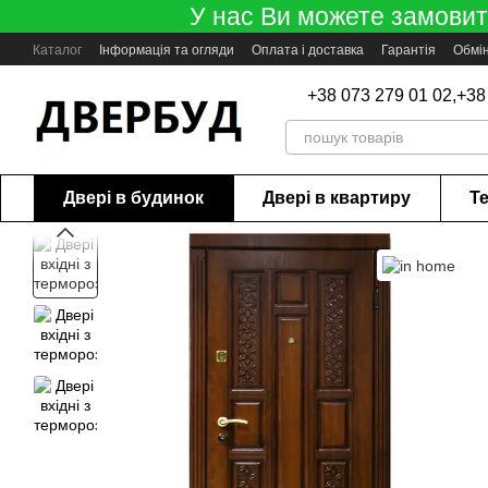
У нас Ви можете замовити
Перейти до основного контенту
Каталог
Інформація та огляди
Оплата і доставка
Гарантія
Обмі
+38 073 279 01 02,
+38
Двері в будинок
Двері в квартиру
Те