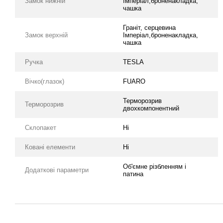
Замок нижній
Імперіал,броненакладка,
чашка
Граніт, серцевина
Замок верхній
Імперіал,броненакладка,
чашка
Ручка
TESLA
Вічко(глазок)
FUARO
Терморозрив
Терморозрив
двохкомпонентний
Склопакет
Ні
Ковані елементи
Ні
Об'ємне різбленням і
Додаткові параметри
патина