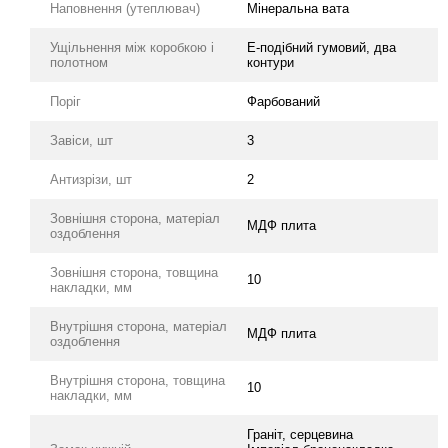
Наповнення (утеплювач)
Мінеральна вата
Ущільнення між коробкою і
E-подібний гумовий, два
полотном
контури
Поріг
Фарбований
Завіси, шт
3
Антизрізи, шт
2
Зовнішня сторона, матеріал
МДФ плита
оздоблення
Зовнішня сторона, товщина
10
накладки, мм
Внутрішня сторона, матеріал
МДФ плита
оздоблення
Внутрішня сторона, товщина
10
накладки, мм
Граніт, серцевина