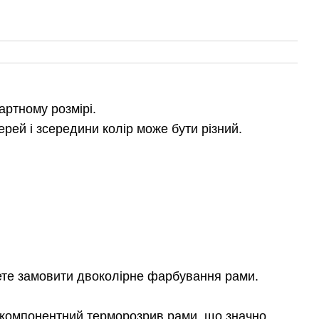
артному розмірі.
ерей і зсередини колір може бути різний.
ете замовити двоколірне фарбування рами.
окомпонентний терморозрив рами, що значно