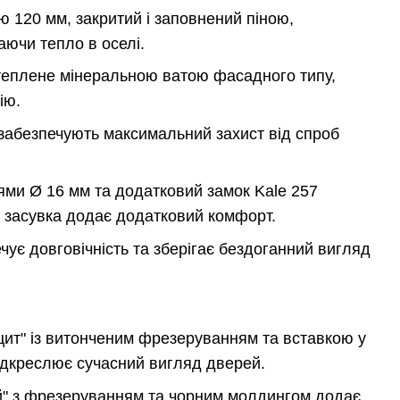
 120 мм, закритий і заповнений піною,
аючи тепло в оселі.
еплене мінеральною ватою фасадного типу,
ію.
 забезпечують максимальний захист від спроб
ями Ø 16 мм та додатковий замок Kale 257
а засувка додає додатковий комфорт.
ує довговічність та зберігає бездоганний вигляд
цит" із витонченим фрезеруванням та вставкою у
підкреслює сучасний вигляд дверей.
й" з фрезеруванням та чорним молдингом додає