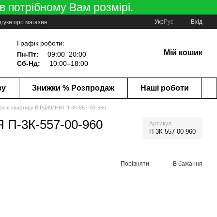
в потрібному Вам розмірі.
Укр
Рус
Вхід
дгуки про магазин
Графік роботи:
Мій кошик
Пн-Пт:
09:00–20:00
Сб-Нд:
10:00–18:00
ву
Знижки % Розпродаж
Наші роботи
ідні в квартиру ВІРДЖИНІЯ П-3К-557-00-960
Я П-3К-557-00-960
Артикул
П-3К-557-00-960
Порівняти
В бажання