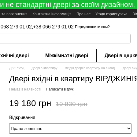
 не стандартні двері за своїм дизайном, 
н та повернення
Контактна інформація
Про нас
Угода користувача
Ві
 068 279 01 02,
+38 066 279 01 02
Передзвонити вам?
хнічні двері
Міжкімнатні двері
Двері в церк
ДВЕРБУД
Двері в квартиру
Вхідні двері в квартиру на складі
Двері вх
Двері вхідні в квартиру ВІРДЖИНІ
Немає в наявності
Написати відгук
19 180 грн
19 830 грн
Відкривання