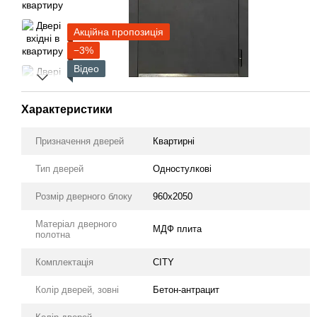
Акційна пропозиція
−3%
Відео
Характеристики
Призначення дверей
Квартирні
Тип дверей
Одностулкові
Розмір дверного блоку
960х2050
Матеріал дверного
МДФ плита
полотна
Комплектація
CITY
Колір дверей, зовні
Бетон-антрацит