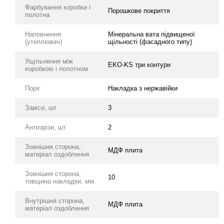
Фарбування коробки і
Порошкове покриття
полотна
Наповнення
Мінеральна вата підвищеної
(утеплювач)
щільності (фасадного типу)
Ущільнення між
EKO-KS три контури
коробкою і полотном
Поріг
Накладка з нержавійки
Завіси, шт
3
Антизрізи, шт
2
Зовнішня сторона,
МДФ плита
матеріал оздоблення
Зовнішня сторона,
10
товщина накладки, мм
Внутрішня сторона,
МДФ плита
матеріал оздоблення