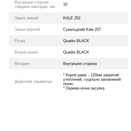
Внутрішня сторона,
10
товщина накладки, мм
Замок нижній
KALE 252
Замок верхній
Сувальдний Kale 257
Ручка
Quadro BLACK
Вічко(глазок)
Quadro BLACK
Молдинг
Внутрішня сторона
* Короб рами – 120мм закритий
утеплений, суцільно заповнений
Додаткові параметри
піною
* Окрема нічна засувка