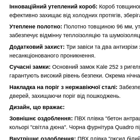
Інноваційний утеплений короб:
Короб товщиною
ефективно захищає від холодних протягів, зберіг
Утеплене полотно:
Полотно товщиною 96 мм, ут
забезпечує відмінну теплоізоляцію та шумоізоляц
Додатковий захист:
Три завіси та два антизрізи
несанкціонованого проникнення.
Сучасні замки:
Основний замок Kale 252 з ригел
гарантують високий рівень безпеки. Окрема нічн
Накладка на поріг з нержавіючої сталі:
Забезпеч
дверей, захищаючи поріг від пошкоджень.
Дизайн, що вражає:
Зовнішнє оздоблення:
ПВХ плівка "бетон антра
кольорі "світла дюна". Чорна фурнітура Quadro 
Внутрішнє оздоблення:
ПВХ плівка "оксид біли