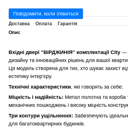
Повідомити, коли з'явиться
Доставка
Оплата
Гарантія
Опис
Вхідні двері "ВІРДЖИНІЯ" комплектації City
— ц
дизайну та інноваційних рішень для вашої кварти
Ця модель створена для тих, хто шукає захист від
естетику інтер’єру.
Технічні характеристики
, які говорять за себе:
Міцність і надійність:
Метал полотна та короба т
механічних пошкоджень і високу міцність конструк
Три контури ущільнення:
Забезпечують ідеальн
для багатоквартирних будинків.