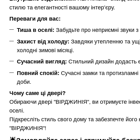
стилю та елегантності вашому інтер’єру.
Переваги для вас:
Тиша в оселі:
Забудьте про неприємні звуки 
Захист від холоду:
Завдяки утепленню та ущі
холодні зимові місяці.
Сучасний вигляд:
Стильний дизайн додасть е
Повний спокій:
Сучасні замки та протизламні
доби.
Чому саме ці двері?
Обираючи двері "ВІРДЖИНІЯ", ви отримуєте інвес
оселі.
Підкресліть стиль свого дому та забезпечте йог
"ВІРДЖИНІЯ"!