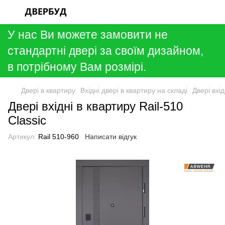
У нас Ви можете замовити не
стандартні двері за своїм дизайном,
в потрібному Вам розмірі.
Двері в квартиру
Вхідні двері в квартиру на складі
Двері вхід
Двері вхідні в квартиру Rail-510
Classic
Артикул:
Rail 510-960
Написати відгук