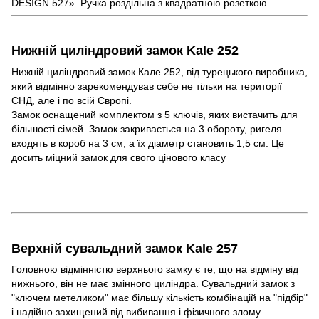
DESIGN 527». Ручка роздільна з квадратною розеткою.
Нижній циліндровий замок Kale 252
Нижній циліндровий замок Кале 252, від турецького виробника,
який відмінно зарекомендував себе не тільки на території
СНД, але і по всій Європі.
Замок оснащений комплектом з 5 ключів, яких вистачить для
більшості сімей. Замок закривається на 3 обороту, ригеля
входять в короб на 3 см, а їх діаметр становить 1,5 см. Це
досить міцний замок для свого цінового класу
Верхній сувальдний замок
Kale 257
Головною відмінністю верхнього замку є те, що на відміну від
нижнього, він не має змінного циліндра. Сувальдний замок з
"ключем метеликом" має більшу кількість комбінацій на "підбір"
і надійно захищений від вибивання і фізичного злому