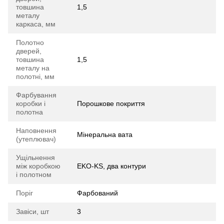
товшина
1,5
металу
каркаса, мм
Полотно
дверей,
товшина
1,5
металу на
полотні, мм
Фарбування
коробки і
Порошкове покриття
полотна
Наповнення
Мінеральна вата
(утеплювач)
Ущільнення
між коробкою
EKO-KS, два контури
і полотном
Поріг
Фарбований
Завіси, шт
3