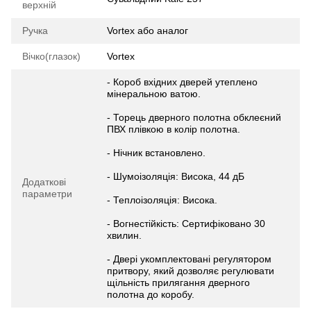
верхній
Ручка
Vortex або аналог
Вічко(глазок)
Vortex
- Короб вхідних дверей утеплено
мінеральною ватою.
- Торець дверного полотна обклеєний
ПВХ плівкою в колір полотна.
- Нічник встановлено.
- Шумоізоляція: Висока, 44 дБ
Додаткові
параметри
- Теплоізоляція: Висока.
- Вогнестійкість: Сертифіковано 30
хвилин.
- Двері укомплектовані регулятором
притвору, який дозволяє регулювати
щільність прилягання дверного
полотна до коробу.