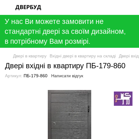
У нас Ви можете замовити не
стандартні двері за своїм дизайном,
в потрібному Вам розмірі.
Двері в квартиру
Вхідні двері в квартиру на складі
Двері вхі
Двері вхідні в квартиру ПБ-179-860
Артикул:
ПБ-179-860
Написати відгук