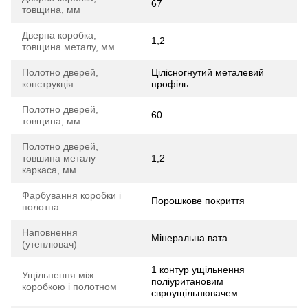
67
товщина, мм
Дверна коробка,
1,2
товщина металу, мм
Полотно дверей,
Цілісногнутий металевий
конструкція
профіль
Полотно дверей,
60
товщина, мм
Полотно дверей,
товшина металу
1,2
каркаса, мм
Фарбування коробки і
Порошкове покриття
полотна
Наповнення
Мінеральна вата
(утеплювач)
1 контур ущільнення
Ущільнення між
поліуритановим
коробкою і полотном
євроущільнювачем