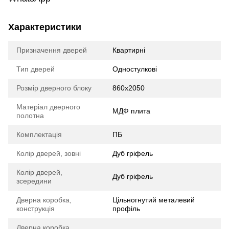
Характеристики
Призначення дверей
Квартирні
Тип дверей
Одностулкові
Розмір дверного блоку
860х2050
Матеріал дверного
МДФ плита
полотна
Комплектація
ПБ
Колір дверей, зовні
Дуб гріфель
Колір дверей,
Дуб гріфель
зсередини
Дверна коробка,
Цільногнутий металевий
конструкція
профіль
Дверна коробка,