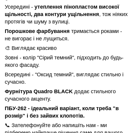
Усередині -
утеплення пінопластом високої
щільності, два контури ущільнення
, тож ніяких
протягів чи шуму з вулиці.
Порошкове фарбування
тримається роками -
не вигорає і не лущиться.
🎨 Виглядає красиво
Зовні - колір "Сірий темний", підходить до будь-
якого фасаду.
Всередині - "Оксид темний", виглядає стильно і
сучасно.
Фурнітура Quadro BLACK
додає стильного
сучасного акценту.
ПБУ-262 - ідеальний варіант, коли треба "в
розмір" і без зайвих клопотів.
📞 Зателефонуйте або напишіть нам - ми
підберемо найкраще рішення саме для вашого