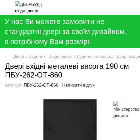
У нас Ви можете замовити не
стандартні двері за своїм дизайном,
в потрібному Вам розмірі.
Двері в будинок
Вхідні двері в будинок на складі
Двері вхід
Двері вхідні металеві висота 190 см
ПБУ-262-ОТ-860
Артикул:
ПБУ-262-ОТ-860
Написати відгук