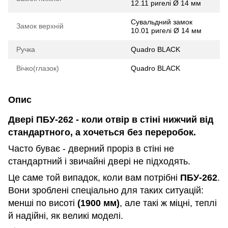
12.11 ригелі Ø 14 мм
Сувальдний замок
Замок верхній
10.01 ригелі Ø 14 мм
Ручка
Quadro BLACK
Вічко(глазок)
Quadro BLACK
Опис
Двері ПБУ-262 - коли отвір в стіні нижчий від
стандартного, а хочеться без переробок.
Часто буває - дверний проріз в стіні не
стандартний і звичайні двері не підходять.
Це саме той випадок, коли вам потрібні
ПБУ-262
.
Вони зроблені спеціально для таких ситуацій:
менші по висоті
(1900 мм)
, але такі ж міцні, теплі
й надійні, як великі моделі.