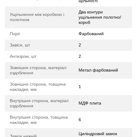
щільності
Два контури
Ущільнення між коробкою і
ущільнення полотно/
полотном
короб
Поріг
Фарбований
Завіси, шт
2
Антизрізи, шт
2
Зовнішня сторона, матеріал
Метал фарбований
оздоблення
Зовнішня сторона, товщина
1
накладки, мм
Внутрішня сторона, матеріал
МДФ плита
оздоблення
Внутрішня сторона, товщина
6
накладки, мм
Циліндровий замок
Замок нижній