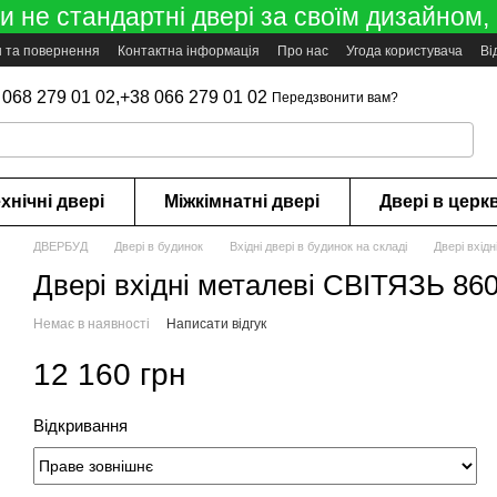
 не стандартні двері за своїм дизайном, 
н та повернення
Контактна інформація
Про нас
Угода користувача
Ві
 068 279 01 02,
+38 066 279 01 02
Передзвонити вам?
хнічні двері
Міжкімнатні двері
Двері в церк
ДВЕРБУД
Двері в будинок
Вхідні двері в будинок на складі
Двері вхід
Двері вхідні металеві СВІТЯЗЬ 86
Немає в наявності
Написати відгук
12 160 грн
Відкривання