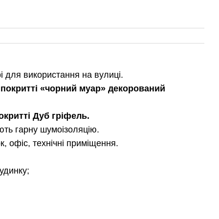
і для використання на вулиці.
у покритті «чорний муар» декорований
критті Дуб гріфель
.
ають гарну шумоізоляцію.
, офіс, технічні приміщення.
будинку;