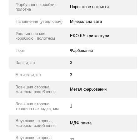
Фарбування коробки і
Порошкове покриття
полотна
Наповнення (утеплювач)
Мінеральна вата
Ущільнення між
EKO-KS три контури
коробкою і полотном
Поріг
Фарбований
Завіси, шт
3
Антизрізи, шт
3
Зовнішня сторона,
Метал фарбований
матеріал оздоблення
Зовнішня сторона,
1
товщина накладки, мм
Внутрішня сторона,
МДФ плита
матеріал оздоблення
Внутрішня сторона,
12