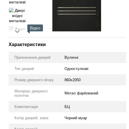
Відео
Характеристики
Призначення дверей
Вуличні
Тип дверей
Одностулкові
Розмір дверного блоку
860х2050
Матеріал дверного
Метал фарбований
полотна
Комплектація
БЦ
Колір дверей, зовні
Чорний муар