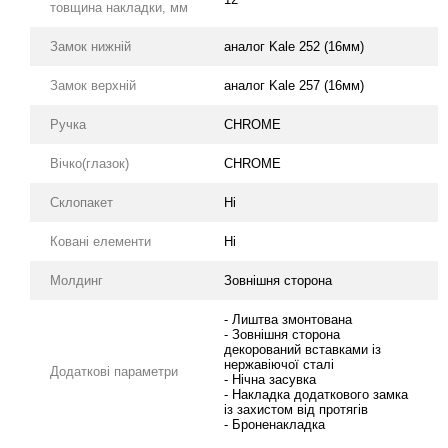
товщина накладки, мм
Замок нижній
аналог Kale 252 (16мм)
Замок верхній
аналог Kale 257 (16мм)
Ручка
CHROME
Вічко(глазок)
CHROME
Склопакет
Ні
Ковані елементи
Ні
Молдинг
Зовнішня сторона
- Лиштва змонтована
- Зовнішня сторона
декорований вставками із
нержавіючої сталі
Додаткові параметри
- Нічна засувка
- Накладка додаткового замка
із захистом від протягів
- Броненакладка