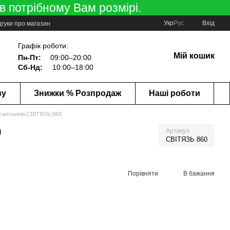
в потрібному Вам розмірі.
Укр
Рус
Вхід
дгуки про магазин
Графік роботи:
Мій кошик
Пн-Пт:
09:00–20:00
Сб-Нд:
10:00–18:00
ву
Знижки % Розпродаж
Наші роботи
ні металеві СВІТЯЗЬ 860
0
Артикул
СВІТЯЗЬ 860
Порівняти
В бажання