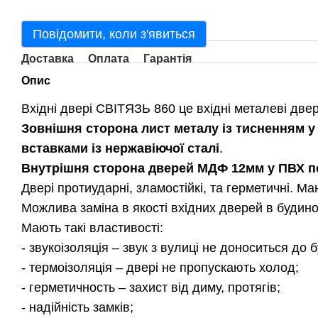
Повідомити, коли з'явиться
Доставка
Оплата
Гарантія
Опис
Вхідні двері
СВІТЯЗЬ 860 це вхідні металеві двер
Зовнішня сторона
лист металу із тисненням 
вставками із нержавіючої сталі
.
Внутрішня сторона дверей
МДФ 12мм у ПВХ по
Двері протиударні, зламостійкі, та герметичні. М
Можлива заміна в якості вхідних дверей в будинок
Мають такі властивості:
- звукоізоляція – звук з вулиці не доноситься до 
- термоізоляція – двері не пропускають холод;
- герметичность – захист від диму, протягів;
- надійність замків;