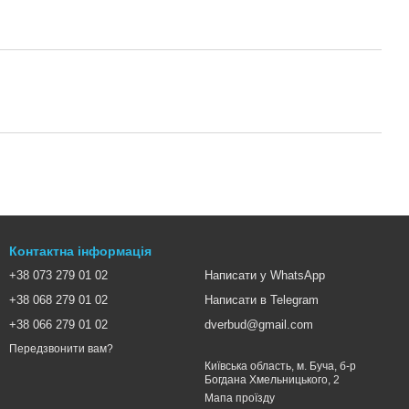
Контактна інформація
+38 073 279 01 02
Написати у WhatsApp
+38 068 279 01 02
Написати в Telegram
+38 066 279 01 02
dverbud@gmail.com
Передзвонити вам?
Київська область, м. Буча, б-р
Богдана Хмельницького, 2
Мапа проїзду