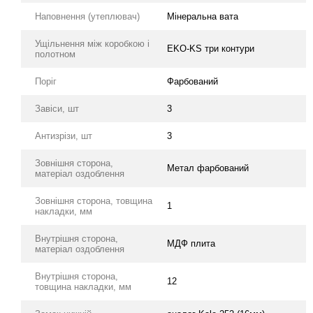
Наповнення (утеплювач)
Мінеральна вата
Ущільнення між коробкою і
EKO-KS три контури
полотном
Поріг
Фарбований
Завіси, шт
3
Антизрізи, шт
3
Зовнішня сторона,
Метал фарбований
матеріал оздоблення
Зовнішня сторона, товщина
1
накладки, мм
Внутрішня сторона,
МДФ плита
матеріал оздоблення
Внутрішня сторона,
12
товщина накладки, мм