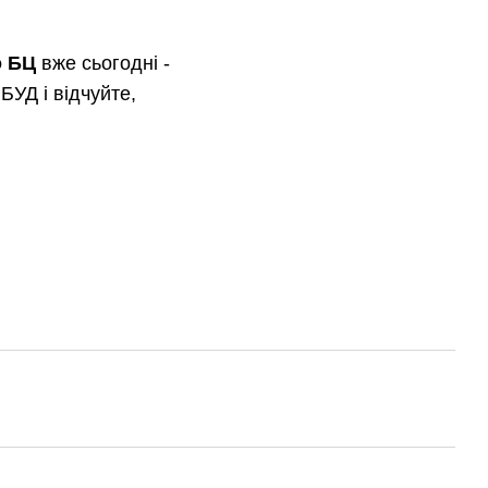
о БЦ
вже сьогодні -
УД і відчуйте,