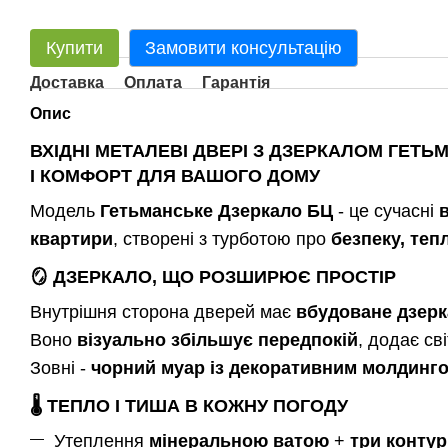
Купити
Замовити консультацію
Доставка
Оплата
Гарантія
Опис
ВХІДНІ МЕТАЛЕВІ ДВЕРІ З ДЗЕРКАЛОМ ГЕТЬ
І КОМФОРТ ДЛЯ ВАШОГО ДОМУ
Модель
Гетьманське Дзеркало БЦ
- це сучасні
квартири
, створені з турботою про
безпеку, теп
🪞
ДЗЕРКАЛО, ЩО РОЗШИРЮЄ ПРОСТІР
Внутрішня сторона дверей має
вбудоване дзер
Воно
візуально збільшує передпокій
, додає св
Зовні -
чорний муар із декоративним молдинг
🌡️
ТЕПЛО І ТИША В КОЖНУ ПОГОДУ
Утеплення
мінеральною ватою
+
три конту