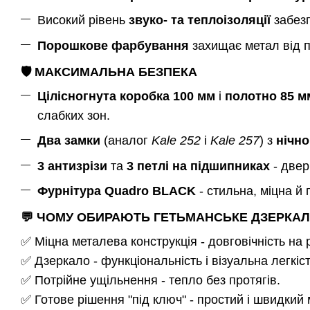
Високий рівень
звуко- та теплоізоляції
забезп
Порошкове фарбування
захищає метал від п
🛡️
МАКСИМАЛЬНА БЕЗПЕКА
Цілісногнута коробка 100 мм
і
полотно 85 м
слабких зон.
Два замки
(аналог
Kale 252
і
Kale 257
) з
нічн
3 антизрізи
та
3 петлі на підшипниках
- двер
Фурнітура Quadro BLACK
- стильна, міцна й
💬
ЧОМУ ОБИРАЮТЬ ГЕТЬМАНСЬКЕ ДЗЕРКАЛ
✅ Міцна металева конструкція - довговічність на 
✅ Дзеркало - функціональність і візуальна легкіст
✅ Потрійне ущільнення - тепло без протягів.
✅ Готове рішення "під ключ" - простий і швидкий