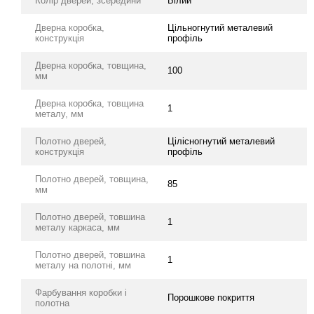
Колір дверей, зсередини
Білий
Дверна коробка,
Цільногнутий металевий
конструкція
профіль
Дверна коробка, товщина,
100
мм
Дверна коробка, товщина
1
металу, мм
Полотно дверей,
Цілісногнутий металевий
конструкція
профіль
Полотно дверей, товщина,
85
мм
Полотно дверей, товшина
1
металу каркаса, мм
Полотно дверей, товшина
1
металу на полотні, мм
Фарбування коробки і
Порошкове покриття
полотна