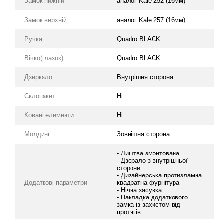
Замок нижній
аналог Kale 252 (16мм)
Замок верхній
аналог Kale 257 (16мм)
Ручка
Quadro BLACK
Вічко(глазок)
Quadro BLACK
Дзеркало
Внутрішня сторона
Склопакет
Ні
Ковані елементи
Ні
Молдинг
Зовнішня сторона
- Лиштва змонтована
- Дзерало з внутрішньої
сторони
- Дизайнерська протизламна
Додаткові параметри
квадратна фурнітура
- Нічна засувка
- Накладка додаткового
замка із захистом від
протягів