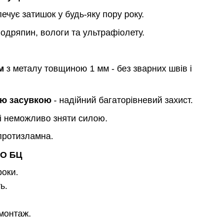
ечує затишок у будь-яку пору року.
одряпин, вологи та ультрафіолету.
м
з металу товщиною 1 мм - без зварних швів і
ою засувкою
- надійний багаторівневий захист.
і неможливо зняти силою.
 протизламна.
О БЦ
роки.
ь.
 монтаж.