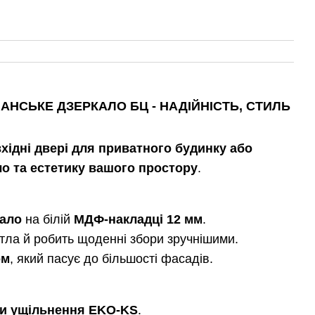
МАНСЬКЕ ДЗЕРКАЛО БЦ - НАДІЙНІСТЬ, СТИЛЬ
вхідні двері для приватного будинку або
ло та естетику вашого простору
.
кало
на білій
МДФ-накладці 12 мм
.
ітла й робить щоденні збори зручнішими.
ом
, який пасує до більшості фасадів.
ри ущільнення EKO-KS
.