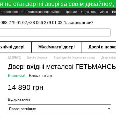
 не стандартні двері за своїм дизайном, 
н та повернення
Контактна інформація
Про нас
Угода користувача
Ві
 068 279 01 02,
+38 066 279 01 02
Передзвонити вам?
хнічні двері
Міжкімнатні двері
Двері в церк
ДВЕРБУД
Двері в будинок
Вхідні двері в будинок на складі
Двері вхі
Двері вхідні металеві ГЕТЬМАН
В наявності
Написати відгук
14 890 грн
Відкривання