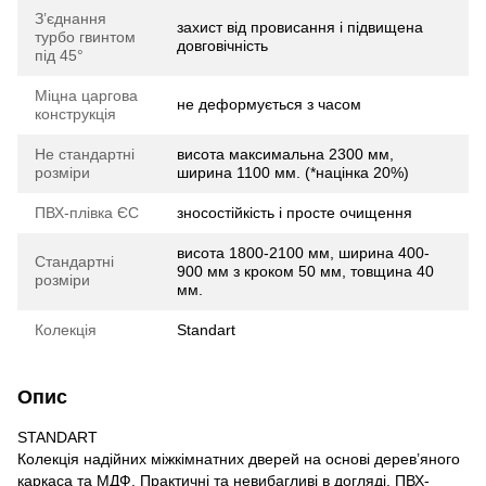
З’єднання
захист від провисання і підвищена
турбо гвинтом
довговічність
під 45°
Міцна царгова
не деформується з часом
конструкція
Не стандартні
висота максимальна 2300 мм,
розміри
ширина 1100 мм. (*націнка 20%)
ПВХ-плівка ЄС
зносостійкість і просте очищення
висота 1800-2100 мм, ширина 400-
Стандартні
900 мм з кроком 50 мм, товщина 40
розміри
мм.
Колекція
Standart
Опис
STANDART
Колекція надійних міжкімнатних дверей на основі дерев’яного
каркаса та МДФ. Практичні та невибагливі в догляді. ПВХ-