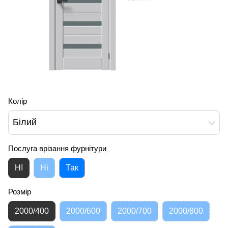
Колір
Білий
Послуга врізання фурнітури
НІ
Ні
Так
Розмір
2000/400
2000/600
2000/700
2000/800