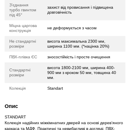
З’єднання
захист від провисання і підвищена
турбо гвинтом
довговічність
під 45°
Міцна царгова
не деформується з часом
конструкція
Не стандартні
висота максимальна 2300 мм,
розміри
ширина 1100 мм. (*націнка 20%)
ПВХ-плівка ЄС
зносостійкість і просте очищення
висота 1800-2100 мм, ширина 400-
Стандартні
900 мм з кроком 50 мм, товщина 40
розміри
мм.
Колекція
Standart
Опис
STANDART
Колекція надійних міжкімнатних дверей на основі дерев’яного
каркаса та МДФ. Практичні та невибагливі в догляді. ПВХ-