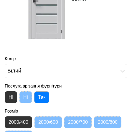
Колір
Білий
Послуга врізання фурнітури
НІ
Ні
Так
Розмір
2000/400
2000/600
2000/700
2000/800