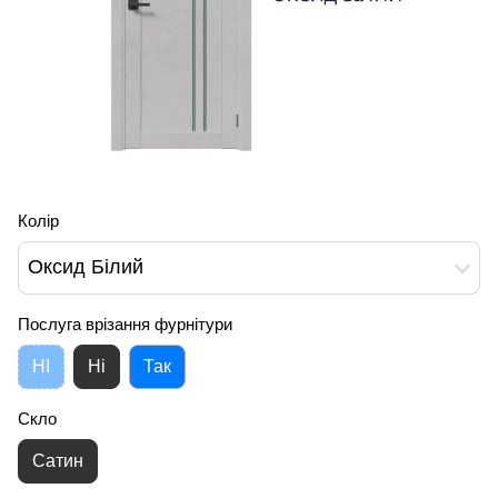
Колір
Оксид Білий
Послуга врізання фурнітури
НІ
Ні
Так
Скло
Сатин