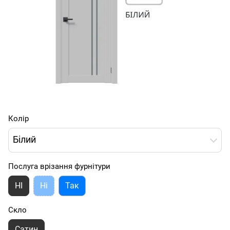
Колір
Білий
Послуга врізання фурнітури
НІ
Ні
Так
Скло
Сатин